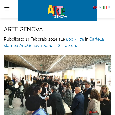
Salta
EN
IT
ai
contenuti
ARTE GENOVA
Pubblicato
14 Febbraio 2024
alle
800 × 478
in
Cartella
stampa ArteGenova 2024 – 18° Edizione