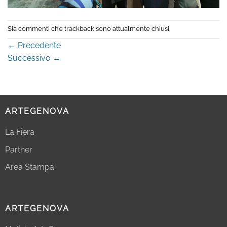
Sia commenti che trackback sono attualmente chiusi.
←
Precedente
Successivo
→
ARTEGENOVA
La Fiera
Partner
Area Stampa
ARTEGENOVA