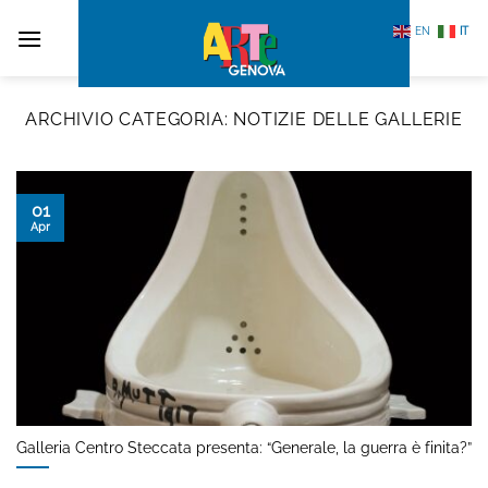
Salta
EN
IT
ai
contenuti
ARCHIVIO CATEGORIA:
NOTIZIE DELLE GALLERIE
01
Apr
Galleria Centro Steccata presenta: “Generale, la guerra è finita?”