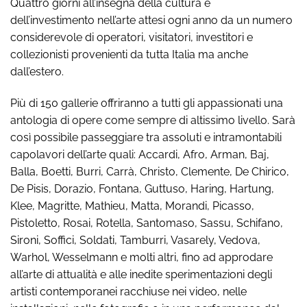
Quattro giorni all’insegna della cultura e
dell’investimento nell’arte attesi ogni anno da un numero
considerevole di operatori, visitatori, investitori e
collezionisti provenienti da tutta Italia ma anche
dall’estero.
Più di 150 gallerie offriranno a tutti gli appassionati una
antologia di opere come sempre di altissimo livello. Sarà
così possibile passeggiare tra assoluti e intramontabili
capolavori dell’arte quali: Accardi, Afro, Arman, Baj,
Balla, Boetti, Burri, Carrà, Christo, Clemente, De Chirico,
De Pisis, Dorazio, Fontana, Guttuso, Haring, Hartung,
Klee, Magritte, Mathieu, Matta, Morandi, Picasso,
Pistoletto, Rosai, Rotella, Santomaso, Sassu, Schifano,
Sironi, Soffici, Soldati, Tamburri, Vasarely, Vedova,
Warhol, Wesselmann e molti altri, fino ad approdare
all’arte di attualità e alle inedite sperimentazioni degli
artisti contemporanei racchiuse nei video, nelle