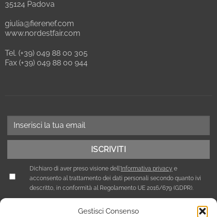
35124 Padova
giulia@fierenef.com
www.nordestfair.com
Tel. (+39) 049 88 00 305
Fax (+39) 049 88 00 944
Dichiaro di aver preso visione dell'
Informativa privacy
e
acconsento al trattamento dei dati personali secondo quanto ivi
descritto, in conformità al Regolamento UE 2016/679 (GDPR).
Gestisci Consenso