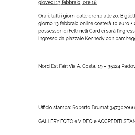
giovedì 13 febbraio, ore 18.
Orari: tutti i giorni dalle ore 10 alle 20. Biglie
giorno 13 febbraio online costerà 10 euro + d
possessori di Feltrinelli Card ci sarà l’ingr
Ingresso da piazzale Kennedy con parcheggio
Nord Est Fair: Via A. Costa, 19 – 35124 Pad
Ufficio stampa: Roberto Brumat 3473020
GALLERY FOTO e VIDEO e ACCREDITI STA