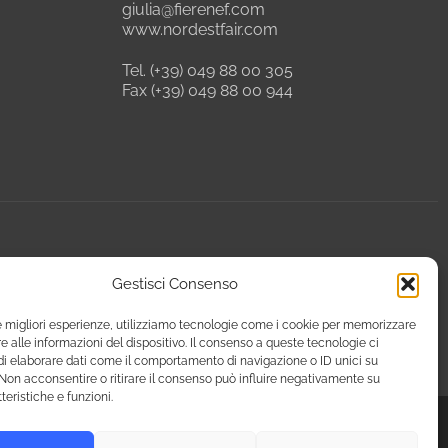
giulia@fierenef.com
www.nordestfair.com
Tel. (+39) 049 88 00 305
Fax (+39) 049 88 00 944
Gestisci Consenso
le migliori esperienze, utilizziamo tecnologie come i cookie per memorizzare
 alle informazioni del dispositivo. Il consenso a queste tecnologie ci
i elaborare dati come il comportamento di navigazione o ID unici su
 Non acconsentire o ritirare il consenso può influire negativamente su
teristiche e funzioni.