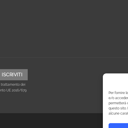
 trattamento dei
mento UE 2016/679
Per fornire 
e/o accedere
permetterà d
questo sito.
alcune carat