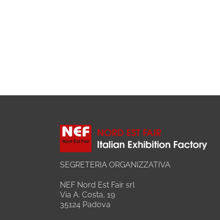
SEGRETERIA ORGANIZZATIVA
NEF Nord Est Fair srl
Via A. Costa, 19
35124 Padova