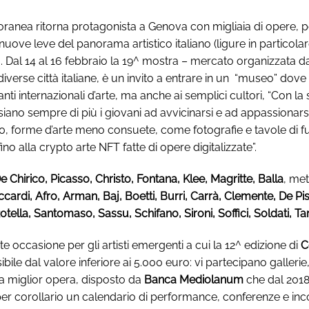
nea ritorna protagonista a Genova con migliaia di opere, porta
 nuove leve del panorama artistico italiano (ligure in particola
ra. Dal 14 al 16 febbraio la 19^ mostra – mercato organizzata d
n diverse città italiane, è un invito a entrare in un “museo” do
ercanti internazionali d’arte, ma anche ai semplici cultori, “Con 
ano sempre di più i giovani ad avvicinarsi e ad appassionarsi a
0, forme d’arte meno consuete, come fotografie e tavole di fumet
 fino alla crypto arte NFT fatte di opere digitalizzate”.
 Chirico, Picasso, Christo, Fontana, Klee, Magritte, Balla
, met
ccardi, Afro, Arman, Baj, Boetti, Burri, Carrà, Clemente, De Pi
Rotella, Santomaso, Sassu, Schifano, Sironi, Soffici, Soldati
e occasione per gli artisti emergenti a cui la 12^ edizione di
C
ile dal valore inferiore ai 5.000 euro: vi partecipano gallerie, as
la miglior opera, disposto da
Banca Mediolanum
che dal 2018
r corollario un calendario di performance, conferenze e inco