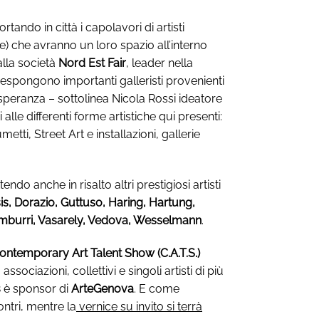
ndo in città i capolavori di artisti
re) che avranno un loro spazio all’interno
alla società
Nord Est Fair
, leader nella
ve espongono importanti galleristi provenienti
la speranza – sottolinea Nicola Rossi ideatore
lle differenti forme artistiche qui presenti:
ti, Street Art e installazioni, gallerie
tendo anche in risalto altri prestigiosi artisti
sis, Dorazio, Guttuso, Haring, Hartung,
, Tamburri, Vasarely, Vedova, Wesselmann
.
ontemporary Art Talent Show (C.A.T.S.)
sociazioni, collettivi e singoli artisti di più
 è sponsor di
ArteGenova
. E come
ntri, mentre la
vernice su invito si terrà