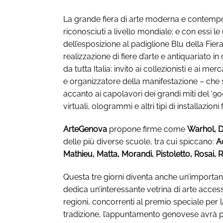
La grande fiera di arte moderna e contempora
riconosciuti a livello mondiale; e con essi le
dell’esposizione al padiglione Blu della Fie
realizzazione di fiere d’arte e antiquariato i
da tutta Italia: invito ai collezionisti e ai m
e organizzatore della manifestazione – che si
accanto ai capolavori dei grandi miti del ‘90
virtuali, ologrammi e altri tipi di installazioni
ArteGenova
propone firme come
Warhol, De
delle più diverse scuole, tra cui spiccano:
A
Mathieu, Matta, Morandi, Pistoletto, Rosai, 
Questa tre giorni diventa anche un’important
dedica un’interessante vetrina di arte accessib
regioni, concorrenti al premio speciale per 
tradizione, l’appuntamento genovese avrà pe