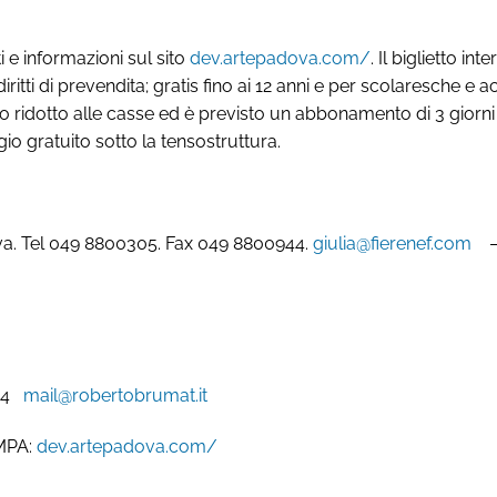
tti e informazioni sul sito
dev.artepadova.com/
. Il biglietto in
iritti di prevendita; gratis fino ai 12 anni e per scolaresche e
esso ridotto alle casse ed è previsto un abbonamento di 3 giorn
 gratuito sotto la tensostruttura.
ova. Tel 049 8800305. Fax 049 8800944.
giulia@fierenef.com
664
mail@robertobrumat.it
MPA:
dev.artepadova.com/