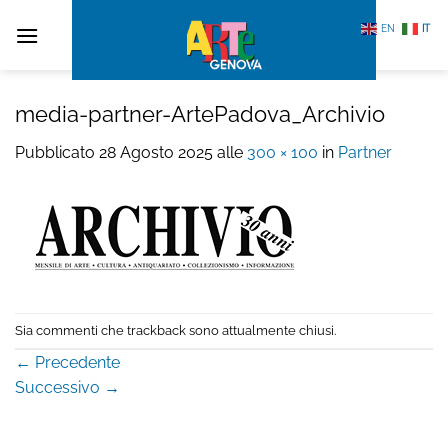
Salta
EN
IT
ai
contenuti
media-partner-ArtePadova_Archivio
Pubblicato
28 Agosto 2025
alle
300 × 100
in
Partner
Sia commenti che trackback sono attualmente chiusi.
←
Precedente
Successivo
→