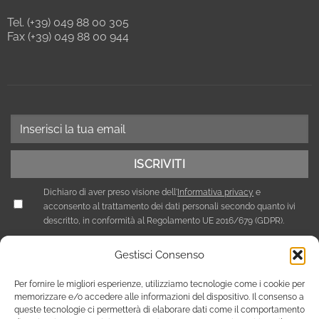
Tel. (+39) 049 88 00 305
Fax (+39) 049 88 00 944
Dichiaro di aver preso visione dell'
Informativa privacy
e
acconsento al trattamento dei dati personali secondo quanto ivi
descritto, in conformità al Regolamento UE 2016/679 (GDPR).
Gestisci Consenso
Per fornire le migliori esperienze, utilizziamo tecnologie come i cookie per
memorizzare e/o accedere alle informazioni del dispositivo. Il consenso a
queste tecnologie ci permetterà di elaborare dati come il comportamento