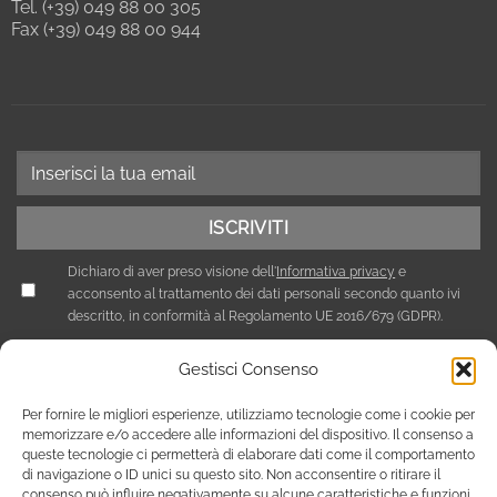
Tel. (+39) 049 88 00 305
Fax (+39) 049 88 00 944
Dichiaro di aver preso visione dell'
Informativa privacy
e
acconsento al trattamento dei dati personali secondo quanto ivi
descritto, in conformità al Regolamento UE 2016/679 (GDPR).
Gestisci Consenso
Per fornire le migliori esperienze, utilizziamo tecnologie come i cookie per
memorizzare e/o accedere alle informazioni del dispositivo. Il consenso a
queste tecnologie ci permetterà di elaborare dati come il comportamento
di navigazione o ID unici su questo sito. Non acconsentire o ritirare il
consenso può influire negativamente su alcune caratteristiche e funzioni.