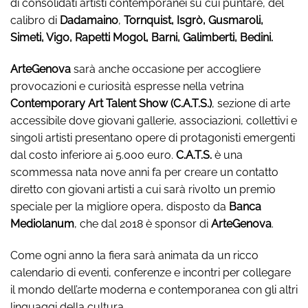
di consolidati artisti contemporanei su cui puntare, del
calibro di
Dadamaino
,
Tornquist, Isgrò, Gusmaroli,
Simeti, Vigo, Rapetti Mogol, Barni, Galimberti, Bedini.
ArteGenova
sarà anche occasione per accogliere
provocazioni e curiosità espresse nella vetrina
Contemporary Art Talent Show (C.A.T.S.)
, sezione di arte
accessibile dove giovani gallerie, associazioni, collettivi e
singoli artisti presentano opere di protagonisti emergenti
dal costo inferiore ai 5.000 euro.
C.A.T.S.
è una
scommessa nata nove anni fa per creare un contatto
diretto con giovani artisti a cui sarà rivolto un premio
speciale per la migliore opera, disposto da
Banca
Mediolanum
, che dal 2018 è sponsor di
ArteGenova
.
Come ogni anno la fiera sarà animata da un ricco
calendario di eventi, conferenze e incontri per collegare
il mondo dell’arte moderna e contemporanea con gli altri
linguaggi della cultura.