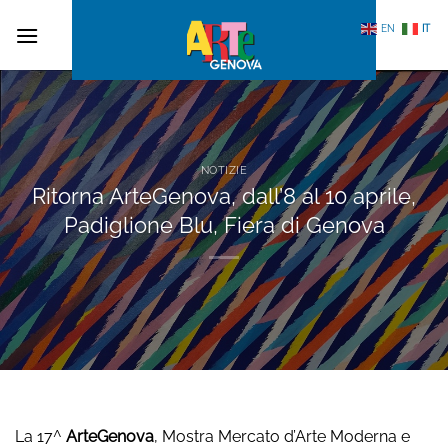
Salta
EN
IT
ai
contenuti
NOTIZIE
Ritorna ArteGenova, dall’8 al 10 aprile,
Padiglione Blu, Fiera di Genova
La 17^
ArteGenova
, Mostra Mercato d’Arte Moderna e