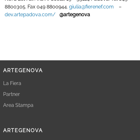
8800305. Fax 049 8800944.
giulia@fierenef.com
–
dev.artepadova.com/
@artegenova
ARTEGENOVA
La Fiera
Partner
Area Stampa
ARTEGENOVA