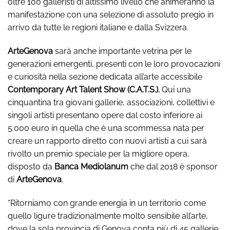
oltre 100 galleristi di altissimo livello che animeranno la
manifestazione con una selezione di assoluto pregio in
arrivo da tutte le regioni italiane e dalla Svizzera.
ArteGenova
sarà anche importante vetrina per le
generazioni emergenti, presenti con le loro provocazioni
e curiosità nella sezione dedicata all’arte accessibile
Contemporary Art Talent Show (C.A.T.S.).
Qui una
cinquantina tra giovani gallerie, associazioni, collettivi e
singoli artisti presentano opere dal costo inferiore ai
5.000 euro in quella che è una scommessa nata per
creare un rapporto diretto con nuovi artisti a cui sarà
rivolto un premio speciale per la migliore opera,
disposto da
Banca Mediolanum
che dal 2018 è sponsor
di
ArteGenova
.
“Ritorniamo con grande energia in un territorio come
quello ligure tradizionalmente molto sensibile all’arte,
dove la sola provincia di Genova conta più di 45 gallerie,