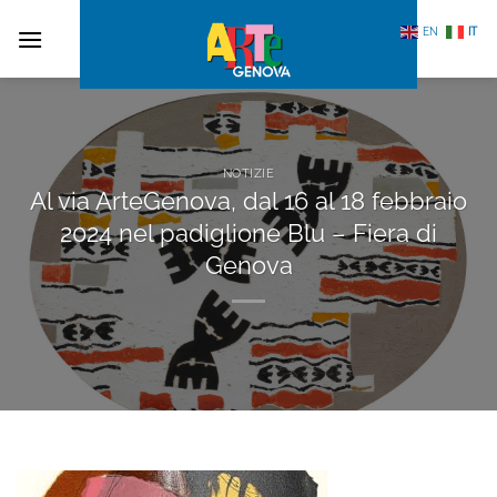
Salta
EN
IT
ai
contenuti
NOTIZIE
Al via ArteGenova, dal 16 al 18 febbraio
2024 nel padiglione Blu – Fiera di
Genova