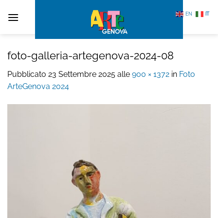
Salta
EN
IT
ai
contenuti
foto-galleria-artegenova-2024-08
Pubblicato
23 Settembre 2025
alle
900 × 1372
in
Foto
ArteGenova 2024