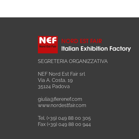
SEGRETERIA ORGANIZZATIVA
NEF Nord Est Fair srl
Via A. Costa, 19
35124 Padova
giulia@fierenef.com
www.nordestfair.com
Tel. (+39) 049 88 00 305
Fax (+39) 049 88 00 944