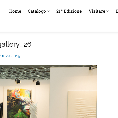
Home
Catalogo
21ª Edizione
Visitare
E
allery_26
enova 2019