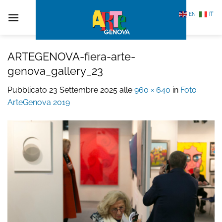
Salta
EN
IT
ai
contenuti
ARTEGENOVA-fiera-arte-
genova_gallery_23
Pubblicato
23 Settembre 2025
alle
960 × 640
in
Foto
ArteGenova 2019