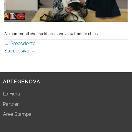
Sia commenti che trackback sono attualmente chiusi.
←
Precedente
Successivo
→
ARTEGENOVA
La Fiera
Partner
Area Stampa