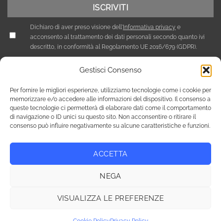
Dichiaro di aver preso visione dell'
Informativa privacy
e
acconsento al trattamento dei dati personali secondo quanto ivi
descritto, in conformità al Regolamento UE 2016/679 (GDPR).
Gestisci Consenso
Per fornire le migliori esperienze, utilizziamo tecnologie come i cookie per
memorizzare e/o accedere alle informazioni del dispositivo. Il consenso a
queste tecnologie ci permetterà di elaborare dati come il comportamento
di navigazione o ID unici su questo sito. Non acconsentire o ritirare il
consenso può influire negativamente su alcune caratteristiche e funzioni.
ACCETTA
Privacy Policy
Cookie Policy (UE)
NEGA
Copyright 2026 © Tutti i diritti riservati / NEF Nord Est Fair srl ,
via A. Costa, 19 - 35124 Padova - Italia / tel. +39 049 8800305 -
VISUALIZZA LE PREFERENZE
fax +39 049 8800944 - email: giulia@fierenef.com / p.iva & c.f.
03757810282