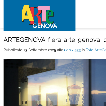
Salta
ai
contenuti
ARTEGENOVA-fiera-arte-genova_g
Pubblicato
23 Settembre 2025
alle
800 × 533
in
Foto ArteG