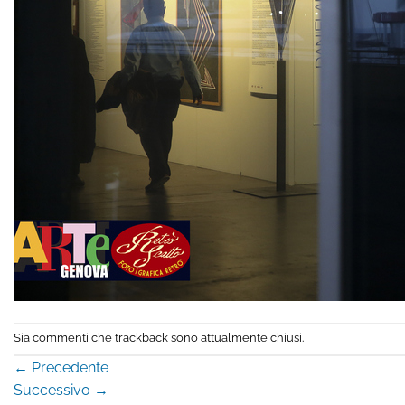
Sia commenti che trackback sono attualmente chiusi.
←
Precedente
Successivo
→