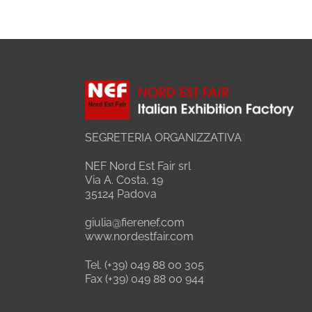
SEGRETERIA ORGANIZZATIVA
NEF Nord Est Fair srl
Via A. Costa, 19
35124 Padova
giulia@fierenef.com
www.nordestfair.com
Tel. (+39) 049 88 00 305
Fax (+39) 049 88 00 944