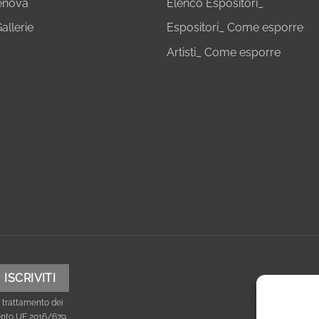
Genova
Elenco Espositori_
allerie
Espositori_ Come esporre
Artisti_ Come esporre
 trattamento dei
mento UE 2016/679