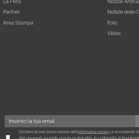
La Fiera
Notizie Arte
Partner
Notizie delle G
Area Stampa
Foto
Video
Dichiaro di aver preso visione dell'
Informativa privacy
e acconsento al
dati personali secondo quanto ivi descritto, in conformità al Regola