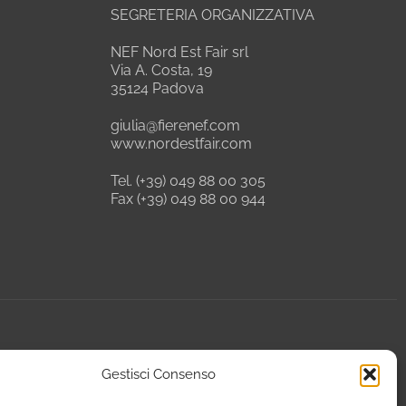
SEGRETERIA ORGANIZZATIVA
NEF Nord Est Fair srl
Via A. Costa, 19
35124 Padova
giulia@fierenef.com
www.nordestfair.com
Tel. (+39) 049 88 00 305
Fax (+39) 049 88 00 944
Gestisci Consenso