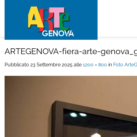
Salta
ai
contenuti
ARTEGENOVA-fiera-arte-genova_g
Pubblicato
23 Settembre 2025
alle
1200 × 800
in
Foto Arte