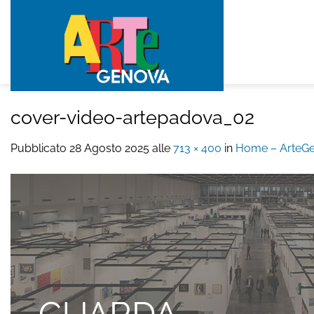
Salta
ai
contenuti
cover-video-artepadova_02
Pubblicato
28 Agosto 2025
alle
713 × 400
in
Home – ArteGe