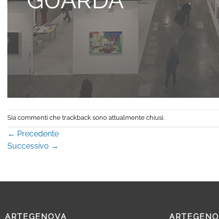
Sia commenti che trackback sono attualmente chiusi.
←
Precedente
Successivo
→
ARTEGENOVA
ARTEGENO