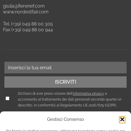
giulia@fierenef.com
www.nordestfair.com
Tel. (+39) 049 88 00 305
Fax (+39) 049 88 00 944
Dichiaro di aver preso visione dell'
Informativa privacy
e
acconsento al trattamento dei dati personali secondo quanto ivi
descritto, in conformità al Regolamento UE 2016/679 (GDPR).
Gestisci Consenso