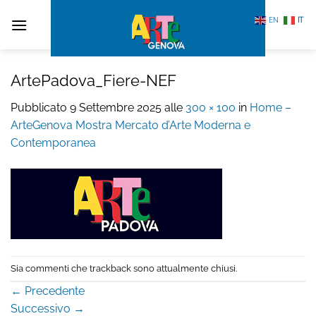
Salta
EN
IT
ai
contenuti
ArtePadova_Fiere-NEF
Pubblicato
9 Settembre 2025
alle
300 × 100
in
Home –
ArteGenova Mostra Mercato d’Arte Moderna e
Contemporanea
Sia commenti che trackback sono attualmente chiusi.
←
Precedente
Successivo
→